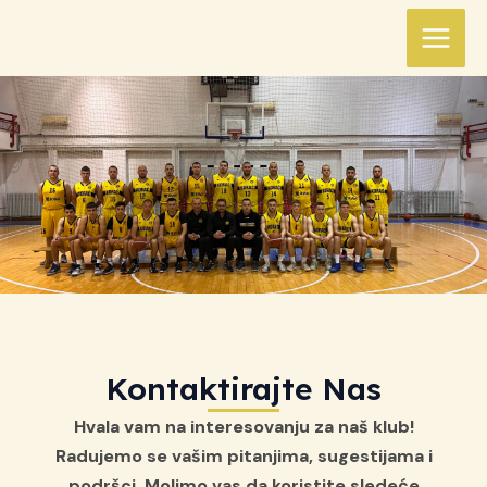
Skip
MAIN
to
MEN
content
Kontaktirajte Nas
Hvala vam na interesovanju za naš klub!
Radujemo se vašim pitanjima, sugestijama i
podršci. Molimo vas da koristite sledeće