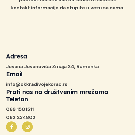
kontakt informacije da stupite u vezu sa nama.
Adresa
Jovana Jovanovića Zmaja 24, Rumenka
Email
info@okkradivojekorac.rs
Prati nas na društvenim mrežama
Telefon
069 1501511
062 234802
F
I
a
n
c
s