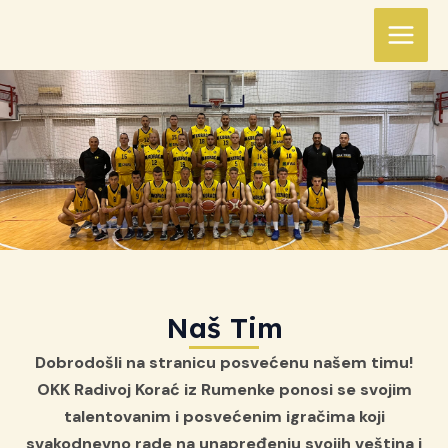
Skip
MAIN
to
MEN
content
Naš Tim
Dobrodošli na stranicu posvećenu našem timu!
OKK Radivoj Korać iz Rumenke ponosi se svojim
talentovanim i posvećenim igračima koji
svakodnevno rade na unapređenju svojih veština i